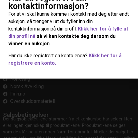
Fra din kontos kontrollpanel kan du se dine
siste ordre
,
kontaktinformasjon?
redigere dine
leverings- og fakturaadresser
og
redigere
For at vi skal kunne komme i kontakt med deg etter endt
passord og kontodetaljer
.
auksjon, så trenger vi at du fyller inn din
kontaktinformasjon på din profil.
Klikk her for å fylle ut
Ta kontakt
din profil nå
så vi kan kontakte deg dersom du
Tlf.: 480 75 000
vinner en auksjon.
info@norskavvikling.no
Har du ikke registrert en konto enda?
Klikk her for å
Norvald Strands veg 45, 2212 Kongsvinger
registrere en konto.
Følg oss gjerne
Konksalg
Norsk Avvikling
Finn.no
Overskuddsmateriell
Salgsbetingelser
Der salgsobjektet -ene stammer fra et konkursbo har selger liten
eller ingen kjennskap til produktet -ene. Produktet -ene selges
som de står og uten noen form for garanti. I tilfeller der salget er