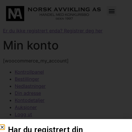
Er du ikke registrert enda? Registrer deg her
Min konto
[woocommerce_my_account]
Kontrollpanel
Bestillinger
Nedlastninger
Din adresse
Kontodetaljer
Auksjoner
Logg ut
Hei
admin
(ikke
admin
?
Logg ut
)
Har du registrert din