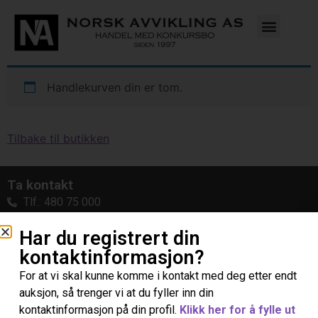
Handlekurven din er tom.
Tilbake til butikken
Ta kontakt
Tlf.: 480 75 000
info@norskavvikling.no
Har du registrert din
Norvald Strands veg 45, 2212 Kongsvinger
kontaktinformasjon?
Følg oss gjerne
For at vi skal kunne komme i kontakt med deg etter endt
Konksalg
auksjon, så trenger vi at du fyller inn din
Norsk Avvikling
kontaktinformasjon på din profil.
Klikk her for å fylle ut